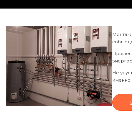
Монтаж 
соблюде
Професс
энергор
Не упус
именно 