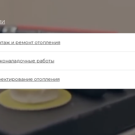
ИИ
таж и ремонт отопления
коналадочные работы
ельной в
ектирование отопления