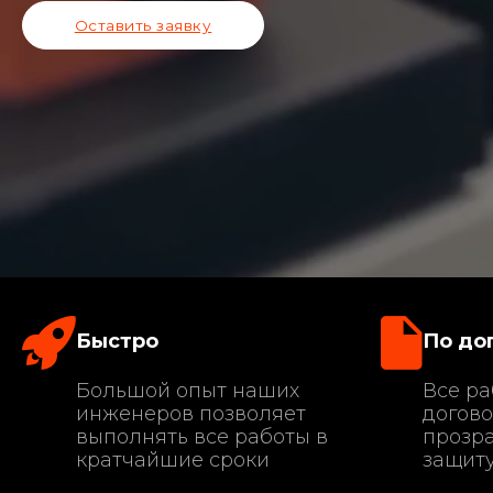
Оставить заявку
Быстро
По до
Большой опыт наших
Все ра
инженеров позволяет
догово
выполнять все работы в
прозра
кратчайшие сроки
защиту