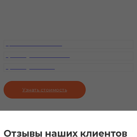
сложности в жилых и дачных домах, таунхаусах,
коттеджах, в помещениях промышленного,
коммерческого, общественного назначения в
Москве и Московской области
Промывка систем отопления
Пусконаладка котлов отопления
Пусконаладка котельной
Узнать стоимость
Отзывы наших клиентов