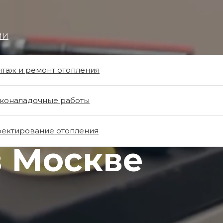
ИИ
таж и ремонт отопления
коналадочные работы
ка котлов
ектирование отопления
в Москве