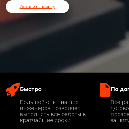
Оставить заявку
Быстро
По до
Большой опыт наших
Все ра
инженеров позволяет
догово
выполнять все работы в
прозра
кратчайшие сроки
защиту