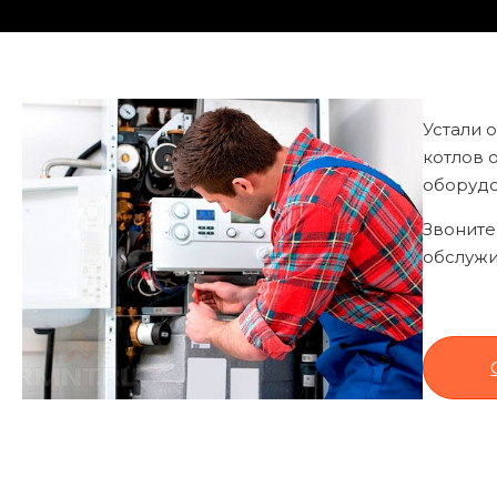
Устали 
котлов 
оборудо
Звоните
обслужи