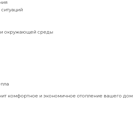
ния
 ситуаций
й и окружающей среды
епла
т комфортное и экономичное отопление вашего дома, 